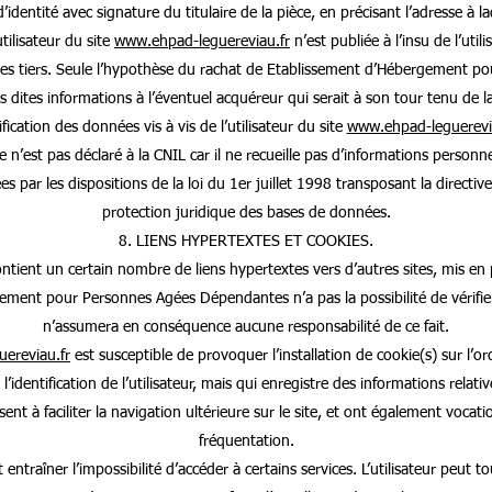
dentité avec signature du titulaire de la pièce, en précisant l’adresse à l
tilisateur du site
www.ehpad-leguereviau.fr
n’est publiée à l’insu de l’uti
es tiers. Seule l’hypothèse du rachat de Etablissement d’Hébergement p
es dites informations à l’éventuel acquéreur qui serait à son tour tenu de
ication des données vis à vis de l’utilisateur du site
www.ehpad-leguerevia
te n’est pas déclaré à la CNIL car il ne recueille pas d’informations personnel
 par les dispositions de la loi du 1er juillet 1998 transposant la directiv
protection juridique des bases de données.
8. LIENS HYPERTEXTES ET COOKIES.
ntient un certain nombre de liens hypertextes vers d’autres sites, mis en 
ent pour Personnes Agées Dépendantes n’a pas la possibilité de vérifier le
n’assumera en conséquence aucune responsabilité de ce fait.
ereviau.fr
est susceptible de provoquer l’installation de cookie(s) sur l’ord
s l’identification de l’utilisateur, mais qui enregistre des informations relat
sent à faciliter la navigation ultérieure sur le site, et ont également voca
fréquentation.
 entraîner l’impossibilité d’accéder à certains services. L’utilisateur peut 