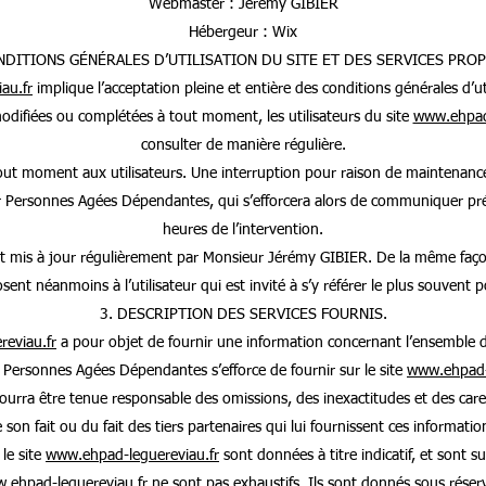
Webmaster : Jérémy GIBIER
Hébergeur : Wix
NDITIONS GÉNÉRALES D’UTILISATION DU SITE ET DES SERVICES PRO
au.fr
implique l’acceptation pleine et entière des conditions générales d’uti
 modifiées ou complétées à tout moment, les utilisateurs du site
www.ehpad-
consulter de manière régulière.
tout moment aux utilisateurs. Une interruption pour raison de maintenance
Personnes Agées Dépendantes, qui s’efforcera alors de communiquer préal
heures de l’intervention.
t mis à jour régulièrement par Monsieur Jérémy GIBIER. De la même façon
ent néanmoins à l’utilisateur qui est invité à s’y référer le plus souvent 
3. DESCRIPTION DES SERVICES FOURNIS.
eviau.fr
a pour objet de fournir une information concernant l’ensemble des
Personnes Agées Dépendantes s’efforce de fournir sur le site
www.ehpad-
 pourra être tenue responsable des omissions, des inexactitudes et des caren
 son fait ou du fait des tiers partenaires qui lui fournissent ces informatio
 le site
www.ehpad-leguereviau.fr
sont données à titre indicatif, et sont sus
.ehpad-leguereviau.fr
ne sont pas exhaustifs. Ils sont donnés sous réser