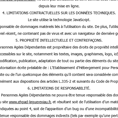
depuis leur mise en ligne.
4. LIMITATIONS CONTRACTUELLES SUR LES DONNÉES TECHNIQUES.
Le site utilise la technologie JavaScript.
ponsable de dommages matériels liés à l’utilisation du site. De plus, l’utili
riel récent, ne contenant pas de virus et avec un navigateur de dernière 
5. PROPRIÉTÉ INTELLECTUELLE ET CONTREFAÇONS.
onnes Agées Dépendantes est propriétaire des droits de propriété intellec
ccessibles sur le site, notamment les textes, images, graphismes, logo, icôn
dification, publication, adaptation de tout ou partie des éléments du sit
uf autorisation écrite préalable de : L'Etablissement d’Hébergement pour P
site ou de l’un quelconque des éléments qu’il contient sera considérée co
ément aux dispositions des articles L.335-2 et suivants du Code de Propri
6. LIMITATIONS DE RESPONSABILITÉ.
 Personnes Agées Dépendantes ne pourra être tenue responsable des domm
au site
www.ehpad-le
gue
re
viau.fr
, et résultant soit de l’utilisation d’un ma
ndiquées au point 4, soit de l’apparition d’un bug ou d’une incompatibilit
tenue responsable des dommages indirects (tels par exemple qu’une pert