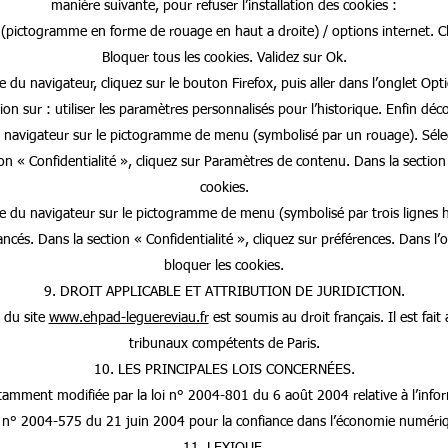
manière suivante, pour refuser l’installation des cookies :
 (pictogramme en forme de rouage en haut a droite) / options internet. Cli
Bloquer tous les cookies. Validez sur Ok.
 du navigateur, cliquez sur le bouton Firefox, puis aller dans l’onglet Opti
on sur : utiliser les paramètres personnalisés pour l’historique. Enfin déco
du navigateur sur le pictogramme de menu (symbolisé par un rouage). Sélec
on « Confidentialité », cliquez sur Paramètres de contenu. Dans la sectio
cookies.
e du navigateur sur le pictogramme de menu (symbolisé par trois lignes h
ancés. Dans la section « Confidentialité », cliquez sur préférences. Dans l’
bloquer les cookies.
9. DROIT APPLICABLE ET ATTRIBUTION DE JURIDICTION.
n du site
www.ehpad-leguereviau.fr
est soumis au droit français. Il est fait
tribunaux compétents de Paris.
10. LES PRINCIPALES LOIS CONCERNÉES.
amment modifiée par la loi n° 2004-801 du 6 août 2004 relative à l’informa
 n° 2004-575 du 21 juin 2004 pour la confiance dans l’économie numéri