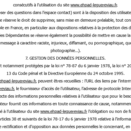
consécutifs à l’utilisation du site
www.ehpad-leguereviau.fr
.
poser des questions dans l’espace contact) sont à la disposition des utili
réserve le droit de supprimer, sans mise en demeure préalable, tout co
able en France, en particulier aux dispositions relatives à la protection de
Dépendantes se réserve également la possibilité de mettre en cause la r
 message à caractère raciste, injurieux, diffamant, ou pornographique, quel 
photographie…).
7. GESTION DES DONNÉES PERSONNELLES.
t notamment protégées par la loi n° 78-87 du 6 janvier 1978, la loi n° 20
13 du Code pénal et la Directive Européenne du 24 octobre 1995.
hpad-leguereviau.fr
, peuvent êtres recueillies : l’URL des liens par l’inter
eviau.fr
, le fournisseur d’accès de l’utilisateur, l’adresse de protocole Intern
te des informations personnelles relatives à l’utilisateur que pour le bes
lisateur fournit ces informations en toute connaissance de cause, notammen
sé à l’utilisateur du site
www.ehpad-leguereviau.fr
l’obligation ou non de f
cles 38 et suivants de la loi 78-17 du 6 janvier 1978 relative à l’informati
de rectification et d’opposition aux données personnelles le concernant, e